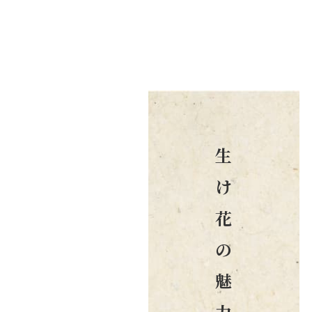
生
け
花
の
魅
力