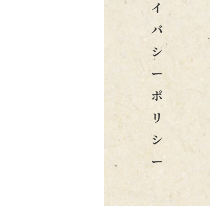
イ
バ
シ
ー
ポ
リ
シ
ー